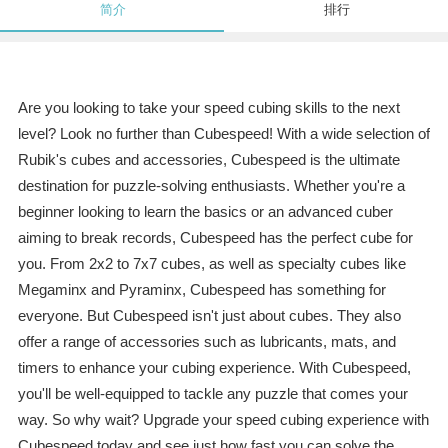
简介
排行
Are you looking to take your speed cubing skills to the next
level? Look no further than Cubespeed! With a wide selection of
Rubik's cubes and accessories, Cubespeed is the ultimate
destination for puzzle-solving enthusiasts. Whether you're a
beginner looking to learn the basics or an advanced cuber
aiming to break records, Cubespeed has the perfect cube for
you. From 2x2 to 7x7 cubes, as well as specialty cubes like
Megaminx and Pyraminx, Cubespeed has something for
everyone. But Cubespeed isn't just about cubes. They also
offer a range of accessories such as lubricants, mats, and
timers to enhance your cubing experience. With Cubespeed,
you'll be well-equipped to tackle any puzzle that comes your
way. So why wait? Upgrade your speed cubing experience with
Cubespeed today and see just how fast you can solve the