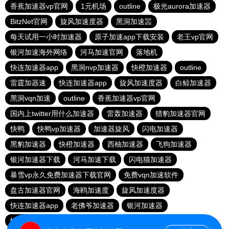
香蕉加速器vp官网
1元机场
outline
极光aurora加速器
BitzNet官网
旋风加速度器
黑洞加速噐
每天试用一小时加速器
原子加速app下载安装
老王vp官网
银河加速海外网络
河马加速官网
落地机
快连加速器app
黑洞nvp加速器
快橙加速器
outline
雷霆加器速
快连加速器app
旋风加速度器
白鲸加速器
黑洞vqn加速
outline
香蕉加速器vp官网
国内上twitter用什么加速器
雷轰加速器
猎豹加速器官网
快鸭
快鸭vp加速器
加速器旋风
闪电加速器
黑豹加速器
快橙加速器
西柚加速器
飞狗加速器
银河加速器下载
河马加速下载
闪电猫加速器
暴雪vp永久免费加速器下载官网
免费vqn加速软件
盘古加速器官网
海鸥加速度
旋风加速度器
快连加速器app
老佛爷加速器
银河加速器
快连lets加速器