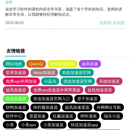
游客
这款学习软件的课程内容非常丰富，涵盖了各个学科的知识。老师的讲
解非常生动，让我能够轻松理解知识点。
2024-08-02
支持
[0]
反对
[0]
友情链接
网站地图
QuickQ
旋风加速度器
旋风加速
坚果加速器
tiktok加速器
狗急加速器官网
免费vqn外网加速
小蓝鸟
优途加速器官网
风驰加速器
旋风加速器
免费vps加速器外网苹果版
旋风加速度器
快连加速器
快连加速器官网入口
原子加速器
快鸭加速器
快柠檬加速器
旋风加速度器
外网网址导航
软件中心
雷霆加速
狂飙加速器
哔咔漫画
瑞乐小说
小美
小美vpn
小美加速器
快连加速器app