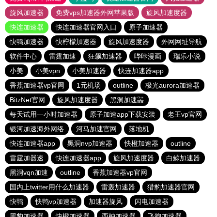
旋风加速器
免费vps加速器外网苹果版
旋风加速度器
快连加速器
快连加速器官网入口
原子加速器
快鸭加速器
快柠檬加速器
旋风加速度器
外网网址导航
软件中心
雷霆加速
狂飙加速器
哔咔漫画
瑞乐小说
小美
小美vpn
小美加速器
快连加速器app
香蕉加速器vp官网
1元机场
outline
极光aurora加速器
BitzNet官网
旋风加速度器
黑洞加速噐
每天试用一小时加速器
原子加速app下载安装
老王vp官网
银河加速海外网络
河马加速官网
落地机
快连加速器app
黑洞nvp加速器
快橙加速器
outline
雷霆加器速
快连加速器app
旋风加速度器
白鲸加速器
黑洞vqn加速
outline
香蕉加速器vp官网
国内上twitter用什么加速器
雷轰加速器
猎豹加速器官网
快鸭
快鸭vp加速器
加速器旋风
闪电加速器
黑豹加速器
快橙加速器
西柚加速器
飞狗加速器