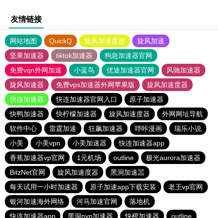
友情链接
网站地图
QuickQ
旋风加速度器
旋风加速
坚果加速器
tiktok加速器
狗急加速器官网
免费vqn外网加速
小蓝鸟
优途加速器官网
风驰加速器
旋风加速器
免费vps加速器外网苹果版
旋风加速度器
快连加速器
快连加速器官网入口
原子加速器
快鸭加速器
快柠檬加速器
旋风加速度器
外网网址导航
软件中心
雷霆加速
狂飙加速器
哔咔漫画
瑞乐小说
小美
小美vpn
小美加速器
快连加速器app
香蕉加速器vp官网
1元机场
outline
极光aurora加速器
BitzNet官网
旋风加速度器
黑洞加速噐
每天试用一小时加速器
原子加速app下载安装
老王vp官网
银河加速海外网络
河马加速官网
落地机
快连加速器app
黑洞nvp加速器
快橙加速器
outline