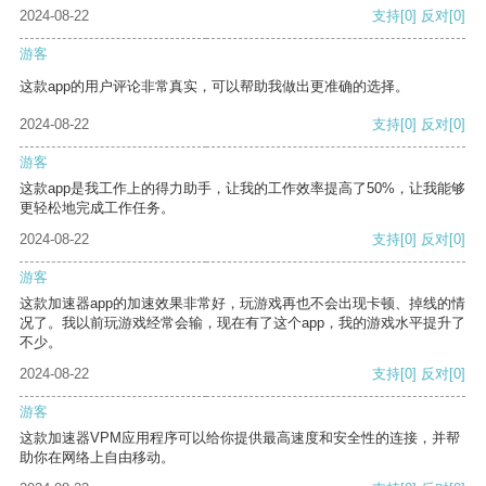
2024-08-22
支持
[0]
反对
[0]
游客
这款app的用户评论非常真实，可以帮助我做出更准确的选择。
2024-08-22
支持
[0]
反对
[0]
游客
这款app是我工作上的得力助手，让我的工作效率提高了50%，让我能够
更轻松地完成工作任务。
2024-08-22
支持
[0]
反对
[0]
游客
这款加速器app的加速效果非常好，玩游戏再也不会出现卡顿、掉线的情
况了。我以前玩游戏经常会输，现在有了这个app，我的游戏水平提升了
不少。
2024-08-22
支持
[0]
反对
[0]
游客
这款加速器VPM应用程序可以给你提供最高速度和安全性的连接，并帮
助你在网络上自由移动。