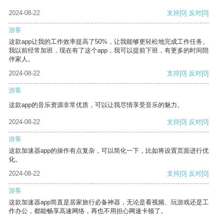
2024-08-22
支持
[0]
反对
[0]
游客
这款app让我的工作效率提高了50%，让我能够更轻松地完成工作任务。
我以前经常加班，现在有了这个app，我可以提前下班，有更多的时间陪
伴家人。
2024-08-22
支持
[0]
反对
[0]
游客
这款app的音乐资源非常优质，可以让我尽情享受音乐的魅力。
2024-08-22
支持
[0]
反对
[0]
游客
这款加速器app的操作有点复杂，可以简化一下，比如将设置页面进行优
化。
2024-08-22
支持
[0]
反对
[0]
游客
这款加速器app简直是居家旅行必备神器，无论是看视频、玩游戏还是工
作办公，都能畅享高速网络，再也不用担心网速卡顿了。