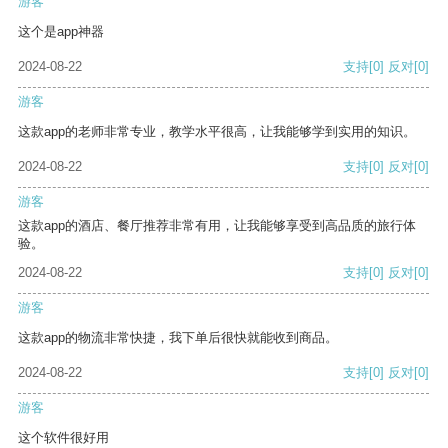
游客
这个是app神器
2024-08-22
支持
[0]
反对
[0]
游客
这款app的老师非常专业，教学水平很高，让我能够学到实用的知识。
2024-08-22
支持
[0]
反对
[0]
游客
这款app的酒店、餐厅推荐非常有用，让我能够享受到高品质的旅行体
验。
2024-08-22
支持
[0]
反对
[0]
游客
这款app的物流非常快捷，我下单后很快就能收到商品。
2024-08-22
支持
[0]
反对
[0]
游客
这个软件很好用