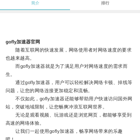
简介
排行
gofly加速器官网
随着互联网的快速发展，网络使用者对网络速度的要求
也越来越高。
而gofly加速器就是为了满足用户对网络速度的需求而
生。
通过gofly加速器，用户可以轻松解决网络卡顿、掉线等
问题，让您的网络连接更加稳定和流畅。
不仅如此，gofly加速器还能够帮助用户快速访问国外网
站，突破地域限制，让您畅爽冲浪互联网世界。
无论是观看视频、玩游戏还是浏览网页，都能够享受到
高速的网络体验。
让我们一起使用gofly加速器，畅享网络带来的乐趣
吧！。