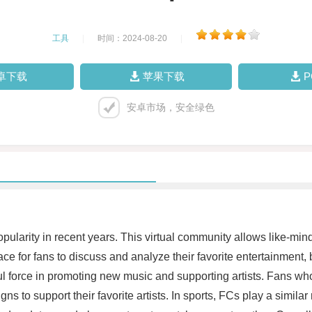
工具
|
时间：2024-08-20
|
卓下载
苹果下载
安卓市场，安全绿色
arity in recent years. This virtual community allows like-minde
ace for fans to discuss and analyze their favorite entertainment, 
l force in promoting new music and supporting artists. Fans who 
s to support their favorite artists. In sports, FCs play a similar