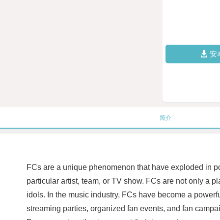
安
简介
FCs are a unique phenomenon that have exploded in popul
particular artist, team, or TV show. FCs are not only a pl
idols. In the music industry, FCs have become a powerfu
streaming parties, organized fan events, and fan campaign