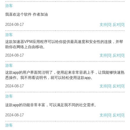
游客
我喜欢这个软件 作者加油
2024-08-17
支持
[0]
反对
[0]
游客
这款加速器VPM应用程序可以给你提供最高速度和安全性的连接，并帮
助你在网络上自由移动。
2024-08-17
支持
[0]
反对
[0]
游客
这款app的用户界面简洁明了，使用起来非常容易上手，让我能够快速熟
悉操作。我不用看说明书，就可以轻松使用这款app。
2024-08-17
支持
[0]
反对
[0]
游客
这款app的功能非常丰富，可以满足我不同的社交需求。
2024-08-17
支持
[0]
反对
[0]
游客