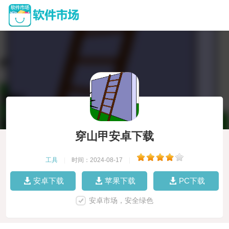
穿山甲安卓下载
工具
|
时间：2024-08-17
|
安卓下载
苹果下载
PC下载
安卓市场，安全绿色