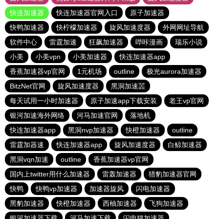
快连加速器
快连加速器官网入口
原子加速器
快鸭加速器
快柠檬加速器
旋风加速度器
外网网址导航
软件中心
雷霆加速
狂飙加速器
哔咔漫画
瑞乐小说
小美
小美vpn
小美加速器
快连加速器app
香蕉加速器vp官网
1元机场
outline
极光aurora加速器
BitzNet官网
旋风加速度器
黑洞加速噐
每天试用一小时加速器
原子加速app下载安装
老王vp官网
银河加速海外网络
河马加速官网
落地机
快连加速器app
黑洞nvp加速器
快橙加速器
outline
雷霆加器速
快连加速器app
旋风加速度器
白鲸加速器
黑洞vqn加速
outline
香蕉加速器vp官网
国内上twitter用什么加速器
雷轰加速器
猎豹加速器官网
快鸭
快鸭vp加速器
加速器旋风
闪电加速器
黑豹加速器
快橙加速器
西柚加速器
飞狗加速器
银河加速器下载
河马加速下载
闪电猫加速器