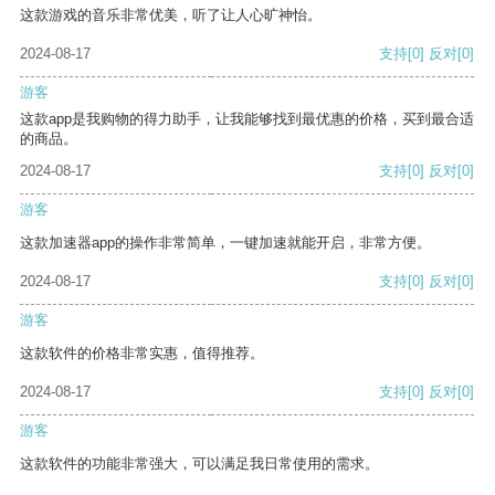
这款游戏的音乐非常优美，听了让人心旷神怡。
2024-08-17
支持
[0]
反对
[0]
游客
这款app是我购物的得力助手，让我能够找到最优惠的价格，买到最合适
的商品。
2024-08-17
支持
[0]
反对
[0]
游客
这款加速器app的操作非常简单，一键加速就能开启，非常方便。
2024-08-17
支持
[0]
反对
[0]
游客
这款软件的价格非常实惠，值得推荐。
2024-08-17
支持
[0]
反对
[0]
游客
这款软件的功能非常强大，可以满足我日常使用的需求。