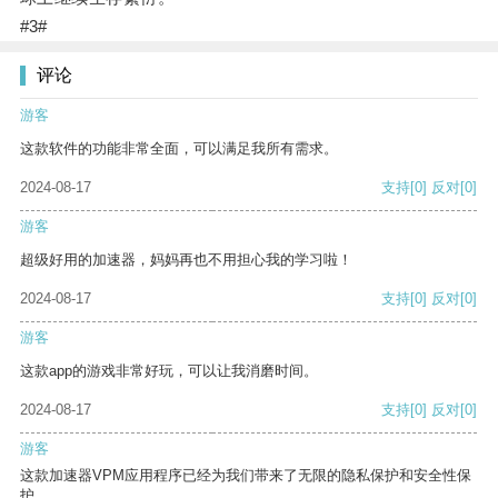
#3#
评论
游客
这款软件的功能非常全面，可以满足我所有需求。
2024-08-17
支持
[0]
反对
[0]
游客
超级好用的加速器，妈妈再也不用担心我的学习啦！
2024-08-17
支持
[0]
反对
[0]
游客
这款app的游戏非常好玩，可以让我消磨时间。
2024-08-17
支持
[0]
反对
[0]
游客
这款加速器VPM应用程序已经为我们带来了无限的隐私保护和安全性保
护。