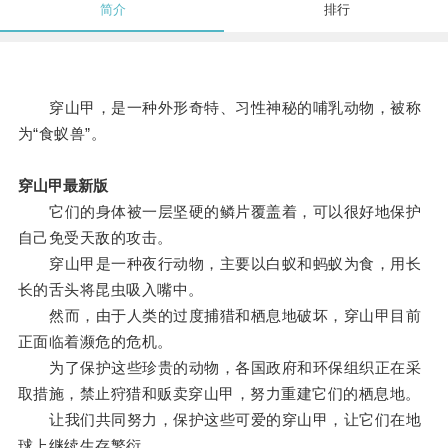
简介
排行
穿山甲，是一种外形奇特、习性神秘的哺乳动物，被称
为“食蚁兽”。
穿山甲最新版
它们的身体被一层坚硬的鳞片覆盖着，可以很好地保护
自己免受天敌的攻击。
穿山甲是一种夜行动物，主要以白蚁和蚂蚁为食，用长
长的舌头将昆虫吸入嘴中。
然而，由于人类的过度捕猎和栖息地破坏，穿山甲目前
正面临着濒危的危机。
为了保护这些珍贵的动物，各国政府和环保组织正在采
取措施，禁止狩猎和贩卖穿山甲，努力重建它们的栖息地。
让我们共同努力，保护这些可爱的穿山甲，让它们在地
球上继续生存繁衍。