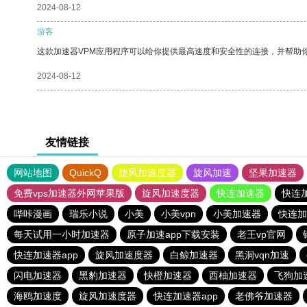
2024-08-12
游客
这款加速器VPM应用程序可以给你提供最高速度和安全性的连接，并帮助
2024-08-12
友情链接
网站地图
QuickQ
旋风加速度器
旋风加速
坚果加速器
免费vps加速器外网苹果版
旋风加速度器
快连加速器
快连
哔咔漫画
瑞乐小说
小美
小美vpn
小美加速器
快连加
每天试用一小时加速器
原子加速app下载安装
老王vp官网
快连加速器app
旋风加速度器
白鲸加速器
黑洞vqn加速
闪电加速器
黑豹加速器
快橙加速器
西柚加速器
飞狗加
海鸥加速度
旋风加速度器
快连加速器app
老佛爷加速器