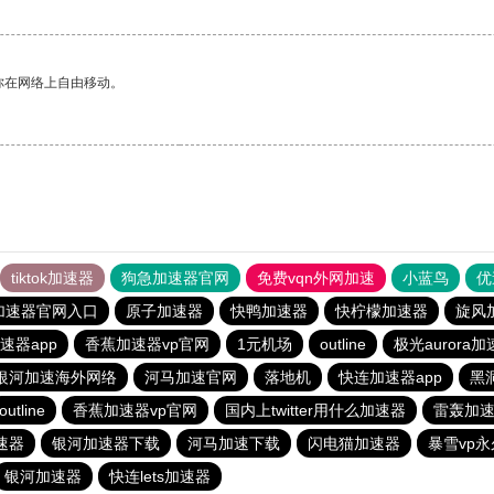
你在网络上自由移动。
tiktok加速器
狗急加速器官网
免费vqn外网加速
小蓝鸟
优
加速器官网入口
原子加速器
快鸭加速器
快柠檬加速器
旋风
速器app
香蕉加速器vp官网
1元机场
outline
极光aurora
银河加速海外网络
河马加速官网
落地机
快连加速器app
黑
outline
香蕉加速器vp官网
国内上twitter用什么加速器
雷轰加
速器
银河加速器下载
河马加速下载
闪电猫加速器
暴雪vp
银河加速器
快连lets加速器