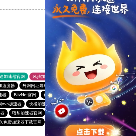
支持
[0]
反对
[0]
支持
[0]
反对
[0]
途加速器官网
风驰加速器
旋风加速器
加速度器
外网网址导航
软件中心
雷霆加速
狂飙加速器
加速器
BitzNet官网
旋风加速度器
黑洞加速噐
洞nvp加速器
快橙加速器
outline
雷霆加器速
速器
猎豹加速器官网
快鸭
快鸭vp加速器
加速器旋风
永久免费加速器下载官网
免费vqn加速软件
盘古加速器官网