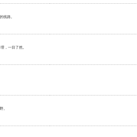
区的线路。
合理，一目了然。
野。