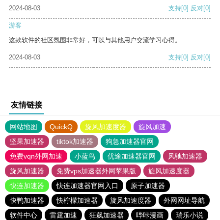
2024-08-03
支持
[0]
反对
[0]
游客
这款软件的社区氛围非常好，可以与其他用户交流学习心得。
2024-08-03
支持
[0]
反对
[0]
友情链接
网站地图
QuickQ
旋风加速度器
旋风加速
坚果加速器
tiktok加速器
狗急加速器官网
免费vqn外网加速
小蓝鸟
优途加速器官网
风驰加速器
旋风加速器
免费vps加速器外网苹果版
旋风加速度器
快连加速器
快连加速器官网入口
原子加速器
快鸭加速器
快柠檬加速器
旋风加速度器
外网网址导航
软件中心
雷霆加速
狂飙加速器
哔咔漫画
瑞乐小说