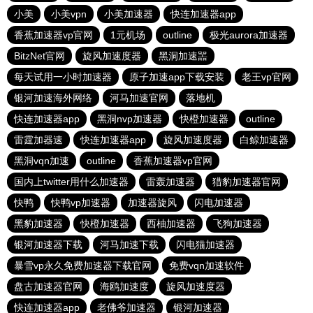
小美
小美vpn
小美加速器
快连加速器app
香蕉加速器vp官网
1元机场
outline
极光aurora加速器
BitzNet官网
旋风加速度器
黑洞加速噐
每天试用一小时加速器
原子加速app下载安装
老王vp官网
银河加速海外网络
河马加速官网
落地机
快连加速器app
黑洞nvp加速器
快橙加速器
outline
雷霆加器速
快连加速器app
旋风加速度器
白鲸加速器
黑洞vqn加速
outline
香蕉加速器vp官网
国内上twitter用什么加速器
雷轰加速器
猎豹加速器官网
快鸭
快鸭vp加速器
加速器旋风
闪电加速器
黑豹加速器
快橙加速器
西柚加速器
飞狗加速器
银河加速器下载
河马加速下载
闪电猫加速器
暴雪vp永久免费加速器下载官网
免费vqn加速软件
盘古加速器官网
海鸥加速度
旋风加速度器
快连加速器app
老佛爷加速器
银河加速器