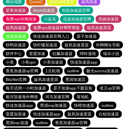
网站地图
QuickQ
旋风加速度器
旋风加速
坚果加速器
tiktok加速器
狗急加速器官网
免费vqn外网加速
小蓝鸟
优途加速器官网
风驰加速器
旋风加速器
免费vps加速器外网苹果版
旋风加速度器
快连加速器
快连加速器官网入口
原子加速器
快鸭加速器
快柠檬加速器
旋风加速度器
外网网址导航
软件中心
雷霆加速
狂飙加速器
哔咔漫画
瑞乐小说
小美
小美vpn
小美加速器
快连加速器app
香蕉加速器vp官网
1元机场
outline
极光aurora加速器
BitzNet官网
旋风加速度器
黑洞加速噐
每天试用一小时加速器
原子加速app下载安装
老王vp官网
银河加速海外网络
河马加速官网
落地机
快连加速器app
黑洞nvp加速器
快橙加速器
outline
雷霆加器速
快连加速器app
旋风加速度器
白鲸加速器
黑洞vqn加速
outline
香蕉加速器vp官网